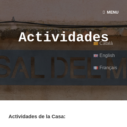
MENU
Tossal del Maig
Casa De Turisme Rural Tossal Del Maig
Actividades
Català
English
Français
Actividades de la Casa: